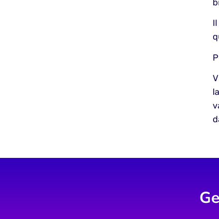
b
I
q
P
V
l
v
d
Ge