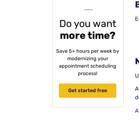
---
E
Do you want
more time?
Save 5+ hours per week by
modernizing your
appointment scheduling
process!
U
A
Get started free
d
A