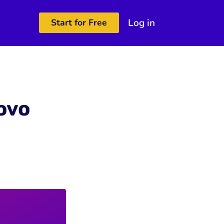
Log in
Start for Free
ovo