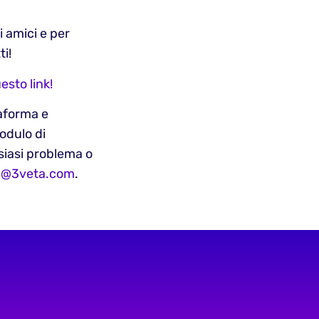
li amici e per
ti!
esto link!
taforma e
odulo di
lsiasi problema o
m@3veta.com
.