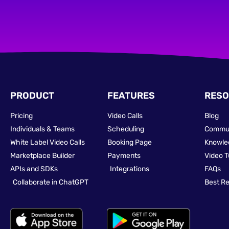
PRODUCT
FEATURES
RESO
Pricing
Video Calls
Blog
Individuals & Teams
Scheduling
Commu
White Label Video Calls
Booking Page
Knowle
Marketplace Builder
Payments
Video T
APIs and SDKs
Integrations
FAQs
Collaborate in ChatGPT
Best R