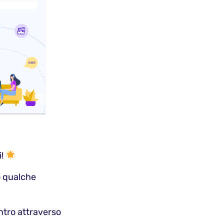
i!
o qualche
ontro attraverso