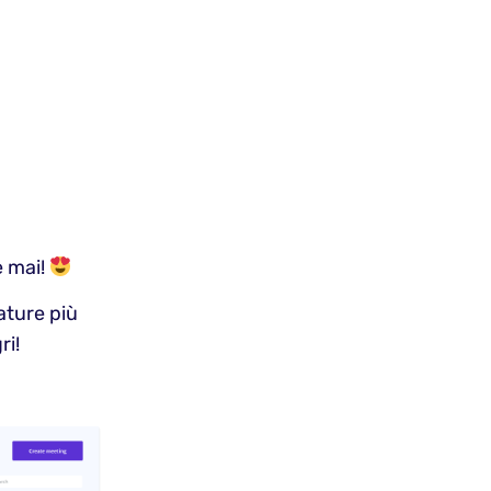
e mai!
ature più
ri!