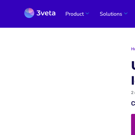
Product
Solutions
H
2
C